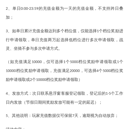
、单日
的充值金额为一天的充值金额，不支持跨日叠
2
0:00-23:59
加；
、如单日累计充值金额达到多个档位值，仅能选择
个档位奖励进
3
1
行申请领取，单日充值两万起选择低档位进行多次申请领取，战
灵、坐骑不参与多次申请方式。
（如充值满足
，仅可选择
个
档位奖励申请领取或
个
10000
1
5000
1
档位奖励申请领取，充值满足
，可选择
个
档位奖
10000
20000
4
5000
励申请领取或
个
档位奖励申请领取）
2
10000
、发放方式：次日联系悬浮窗客服登记领取，登记后的
个工作
4
1-5
日内发放（节假日期间奖励发放可能有一定的延迟）；
、其他说明：玩家充值数据仅可保留
天，逾期视为自动放弃；
5
7