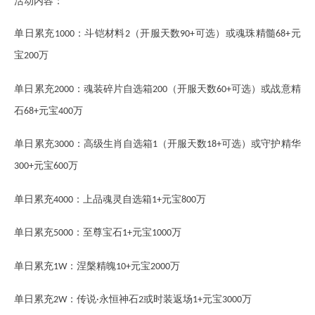
活动内容：
单日累充
：斗铠材料
（开服天数
可选）或魂珠精髓
元
1000
2
90+
68+
宝
万
200
单日累充
：魂装碎片自选箱
（开服天数
可选）或战意精
2000
200
60+
石
元宝
万
68+
400
单日累充
：高级生肖自选箱
（开服天数
可选）或守护精华
3000
1
18+
元宝
万
300+
600
单日累充
：上品魂灵自选箱
元宝
万
4000
1+
800
单日累充
：至尊宝石
元宝
万
5000
1+
1000
单日累充
：涅槃精魄
元宝
万
1W
10+
2000
单日累充
：传说
永恒神石
或时装返场
元宝
万
2W
·
2
1+
3000