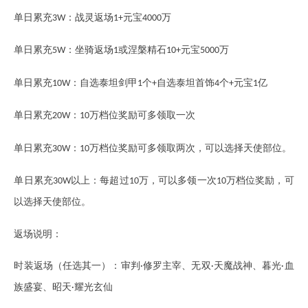
单日累充
：战灵返场
元宝
万
3W
1+
4000
单日累充
：坐骑返场
或涅槃精石
元宝
万
5W
1
10+
5000
单日累充
：自选泰坦剑甲
个
自选泰坦首饰
个
元宝
亿
10W
1
+
4
+
1
单日累充
：
万档位奖励可多领取一次
20W
10
单日累充
：
万档位奖励可多领取两次，可以选择天使部位。
30W
10
单日累充
以上：每超过
万，可以多领一次
万档位奖励，可
30W
10
10
以选择天使部位。
返场说明：
时装返场（任选其一）：审判
修罗主宰、无双
天魔战神、暮光
血
·
·
·
族盛宴、昭天
耀光玄仙
·