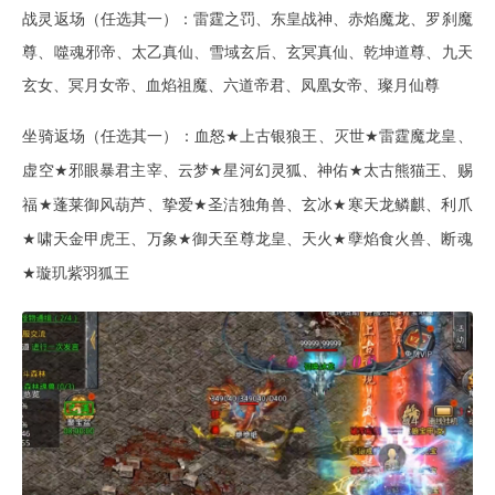
战灵返场（任选其一）：雷霆之罚、东皇战神、赤焰魔龙、罗刹魔
尊、噬魂邪帝、太乙真仙、雪域玄后、玄冥真仙、乾坤道尊、九天
玄女、冥月女帝、血焰祖魔、六道帝君、凤凰女帝、璨月仙尊
坐骑返场（任选其一）：血怒
上古银狼王、灭世
雷霆魔龙皇、
★
★
虚空
邪眼暴君主宰、云梦
星河幻灵狐、神佑
太古熊猫王、赐
★
★
★
福
蓬莱御风葫芦、挚爱
圣洁独角兽、玄冰
寒天龙鳞麒、利爪
★
★
★
啸天金甲虎王、万象
御天至尊龙皇、天火
孽焰食火兽、断魂
★
★
★
璇玑紫羽狐王
★