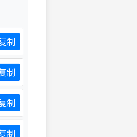
复制
复制
复制
复制