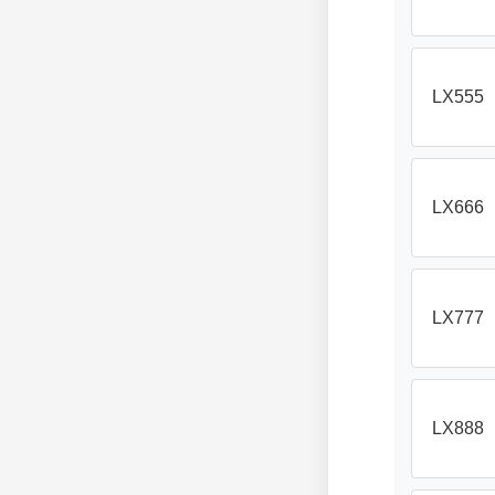
LX555
LX666
LX777
LX888