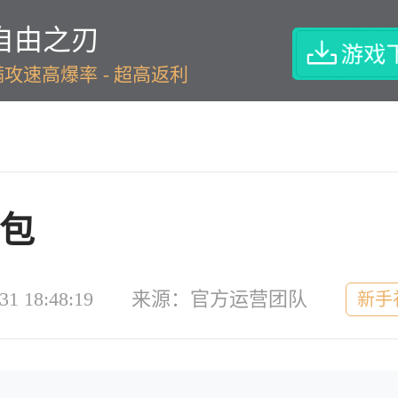
自由之刃
满攻速高爆率 - 超高返利
包
31 18:48:19
来源：官方运营团队
新手