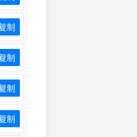
复制
复制
复制
复制